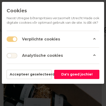
Cookies
Naost Utregse bôterspritsies verzaomelt Utrecht Made ook
digitale cookies vôr optimaol gebruik van de site. Is dât ok?
OVER
LATIEGESCHENKEN
ONS
Aanmelden
Verlanglijst
common.shop
Verplichte cookies
Analytische cookies
Accepteer geselecteerd
Da's goed jochie!