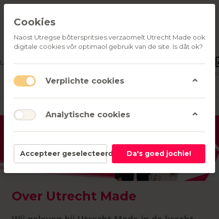
Cookies
Naost Utregse bôterspritsies verzaomelt Utrecht Made ook
digitale cookies vôr optimaol gebruik van de site. Is dât ok?
OVER
LATIEGESCHENKEN
ONS
Aanmelden
Verlanglijst
common.shop
Verplichte cookies
Analytische cookies
Accepteer geselecteerd
Da's goed jochie!
Over Utrecht Made
Wij geloven bij Utrecht Made in de kracht