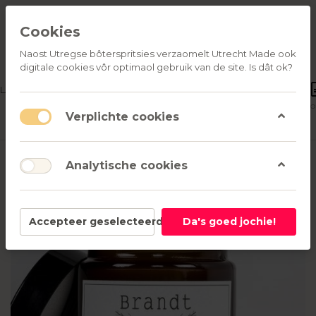
Cookies
Naost Utregse bôterspritsies verzaomelt Utrecht Made ook
digitale cookies vôr optimaol gebruik van de site. Is dât ok?
OVER
LATIEGESCHENKEN
ONS
Aanmelden
Verlanglijst
common.shop
Verplichte cookies
Analytische cookies
Accepteer geselecteerd
Da's goed jochie!